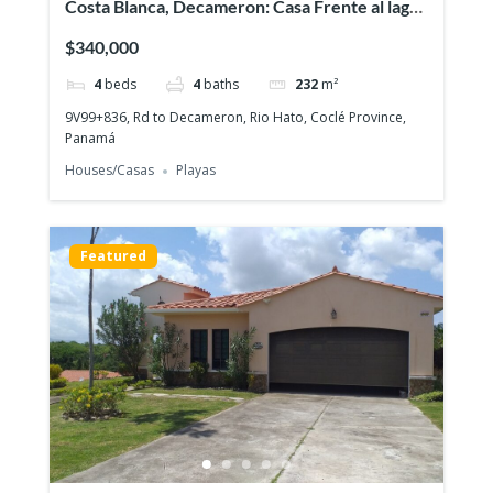
Costa Blanca, Decameron: Casa Frente al lago,
¡Sobre el campo de golf!
$340,000
4
beds
4
baths
232
m²
9V99+836, Rd to Decameron, Rio Hato, Coclé Province,
Panamá
Houses/Casas
Playas
Featured