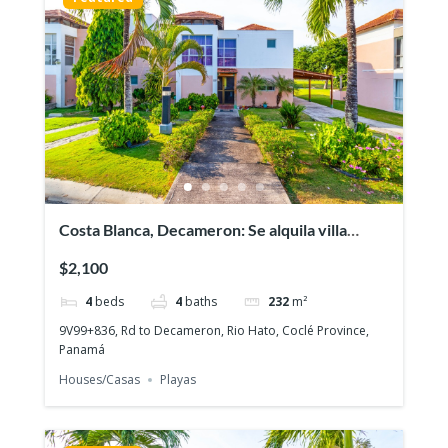
Costa Blanca, Decameron: Se alquila villa
frente al lago
$2,100
4
beds
4
baths
232
m²
9V99+836, Rd to Decameron, Rio Hato, Coclé Province,
Panamá
Houses/Casas
Playas