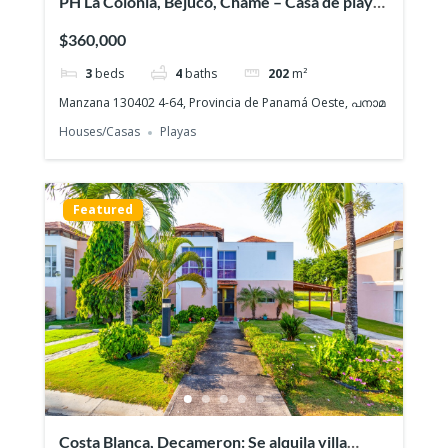
PH La Colonia, Bejuco, Chame – Casa de playa
nueva con 3 recamaras
$360,000
3
beds
4
baths
202
m²
Manzana 130402 4-64, Provincia de Panamá Oeste, പനാമ
Houses/Casas
Playas
Featured
Costa Blanca, Decameron: Se alquila villa