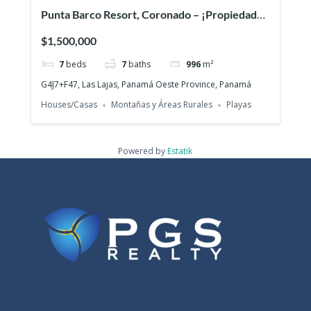
Punta Barco Resort, Coronado – ¡Propiedad
exclusiva con vista a la playa en una
$1,500,000
prestigiosa comunidad cerrada!
7
beds
7
baths
996
m²
G4J7+F47, Las Lajas, Panamá Oeste Province, Panamá
Houses/Casas
Montañas y Áreas Rurales
Playas
Powered by
Estatik