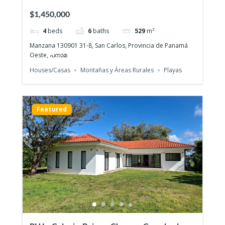
en Venta
$1,450,000
4
beds
6
baths
529
m²
Manzana 130901 31-8, San Carlos, Provincia de Panamá
Oeste, പനാമ
Houses/Casas
Montañas y Áreas Rurales
Playas
Featured