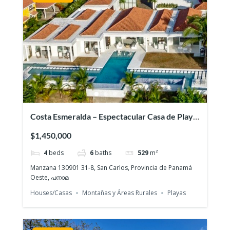
Costa Esmeralda – Espectacular Casa de Playa
en Venta
$1,450,000
4
beds
6
baths
529
m²
Manzana 130901 31-8, San Carlos, Provincia de Panamá
Oeste, പനാമ
Houses/Casas
Montañas y Áreas Rurales
Playas