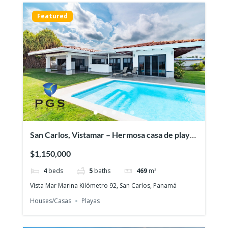
Featured
San Carlos, Vistamar – Hermosa casa de playa
remodelada
$1,150,000
4
beds
5
baths
469
m²
Vista Mar Marina Kilómetro 92, San Carlos, Panamá
Houses/Casas
Playas