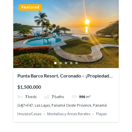
Featured
Punta Barco Resort, Coronado – ¡Propiedad
exclusiva con vista a la playa en una
$1,500,000
prestigiosa comunidad cerrada!
7
beds
7
baths
996
m²
G4J7+F47, Las Lajas, Panamá Oeste Province, Panamá
Houses/Casas
Montañas y Áreas Rurales
Playas