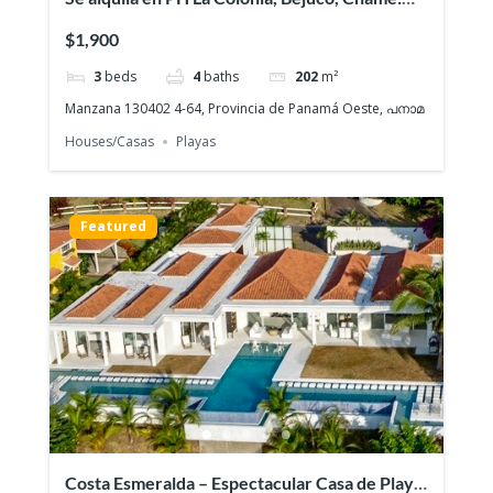
Casa de playa nueva con 3 recamaras
$1,900
3
beds
4
baths
202
m²
Manzana 130402 4-64, Provincia de Panamá Oeste, പനാമ
Houses/Casas
Playas
Featured
Costa Esmeralda – Espectacular Casa de Playa