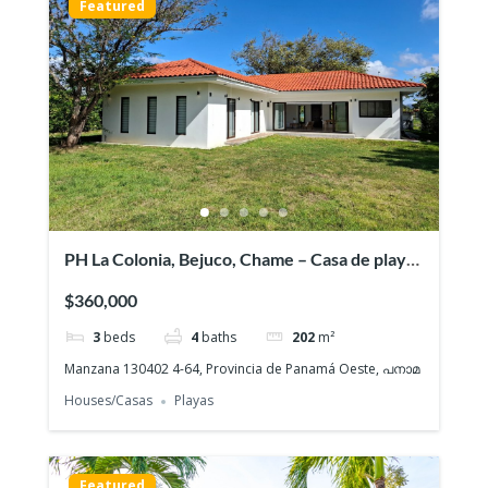
Featured
PH La Colonia, Bejuco, Chame – Casa de playa
nueva con 3 recamaras
$360,000
3
beds
4
baths
202
m²
Manzana 130402 4-64, Provincia de Panamá Oeste, പനാമ
Houses/Casas
Playas
Featured