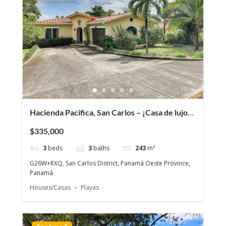
Hacienda Pacifica, San Carlos – ¡Casa de lujo
en un gran lote!
$335,000
3
beds
3
baths
243
m²
G26W+RXQ, San Carlos District, Panamá Oeste Province,
Panamá
Houses/Casas
Playas