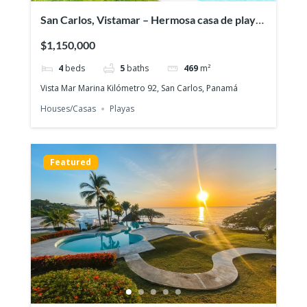
San Carlos, Vistamar – Hermosa casa de playa
remodelada
$1,150,000
4
beds
5
baths
469
m²
Vista Mar Marina Kilómetro 92, San Carlos, Panamá
Houses/Casas
Playas
Featured