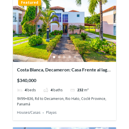
Featured
Costa Blanca, Decameron: Casa Frente al lago,
¡Sobre el campo de golf!
$340,000
4
beds
4
baths
232
m²
9V99+836, Rd to Decameron, Rio Hato, Coclé Province,
Panamá
Houses/Casas
Playas