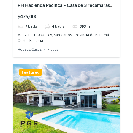
PH Hacienda Pacifica – Casa de 3 recamaras
con Piscina y Casa de huéspedes
$475,000
4
beds
4
baths
393
m²
Manzana 130901 3-5, San Carlos, Provincia de Panamá
Oeste, Panamá
Houses/Casas
Playas
Featured