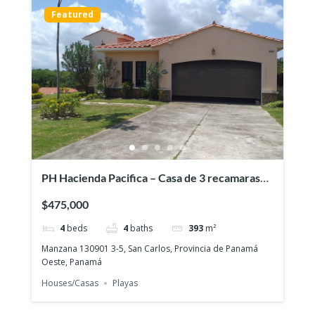
Featured
PH Hacienda Pacifica – Casa de 3 recamaras
con Piscina y Casa de huéspedes
$475,000
4
beds
4
baths
393
m²
Manzana 130901 3-5, San Carlos, Provincia de Panamá
Oeste, Panamá
Houses/Casas
Playas