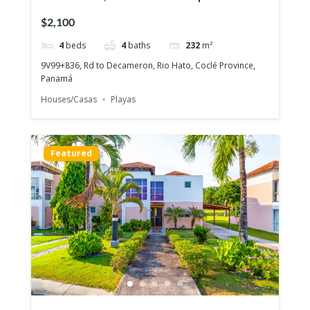
frente al lago
$2,100
4
beds
4
baths
232
m²
9V99+836, Rd to Decameron, Rio Hato, Coclé Province,
Panamá
Houses/Casas
Playas
Featured