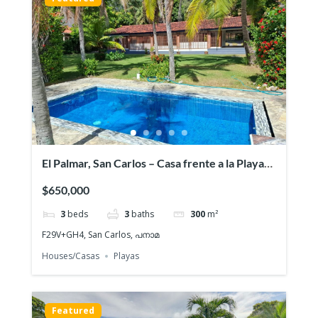
El Palmar, San Carlos – Casa frente a la Playa
en Venta
$650,000
3
beds
3
baths
300
m²
F29V+GH4, San Carlos, പനാമ
Houses/Casas
Playas
Featured