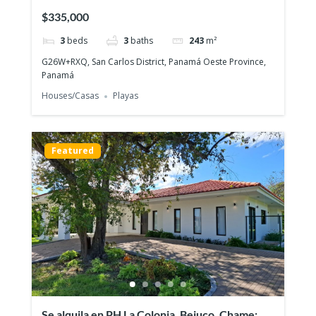
en un gran lote!
$335,000
3
beds
3
baths
243
m²
G26W+RXQ, San Carlos District, Panamá Oeste Province,
Panamá
Houses/Casas
Playas
Featured
Se alquila en PH La Colonia, Bejuco, Chame: