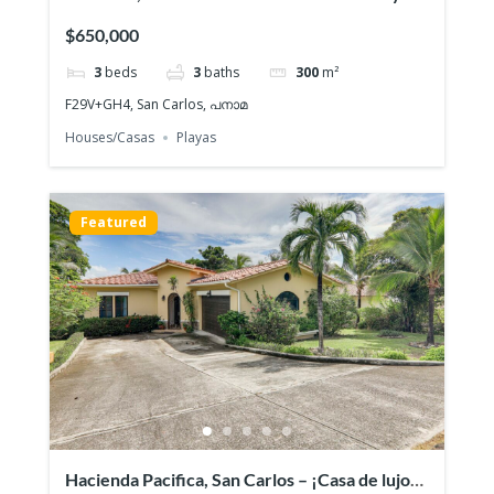
en Venta
$650,000
3
beds
3
baths
300
m²
F29V+GH4, San Carlos, പനാമ
Houses/Casas
Playas
Featured
Hacienda Pacifica, San Carlos – ¡Casa de lujo