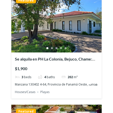
Featured
Se alquila en PH La Colonia, Bejuco, Chame:
Casa de playa nueva con 3 recamaras
$1,900
3
beds
4
baths
202
m²
Manzana 130402 4-64, Provincia de Panamá Oeste, പനാമ
Houses/Casas
Playas
Featured