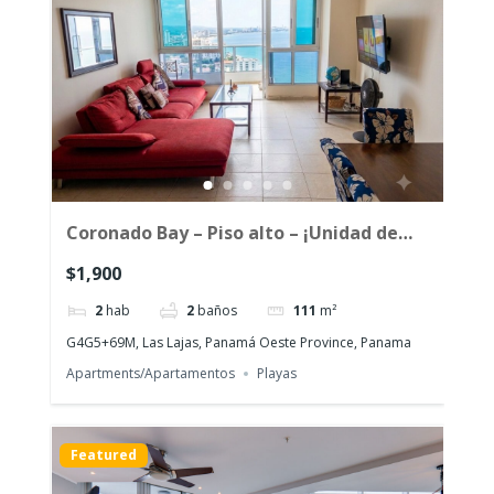
Coronado Bay – Piso alto – ¡Unidad de
esquina frente al mar con amanecer!
$1,900
2
hab
2
baños
111
m²
G4G5+69M, Las Lajas, Panamá Oeste Province, Panama
Apartments/Apartamentos
Playas
Featured