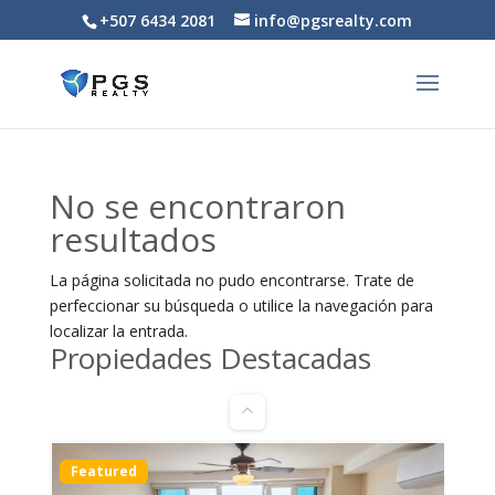
+507 6434 2081
info@pgsrealty.com
No se encontraron
resultados
PH Armonia, Bella Vista – Lindo
apartamento amoblado en alquiler
La página solicitada no pudo encontrarse. Trate de
$1,200
perfeccionar su búsqueda o utilice la navegación para
1
hab
1
baño
47
m²
localizar la entrada.
Propiedades Destacadas
C. 41 Este, Panamá, Provincia de Panamá, പനാമ
Apartments/Apartamentos
Ciudad de Panamá
Featured