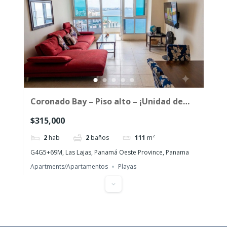
Coronado Bay – Piso alto – ¡Unidad de
esquina frente al mar con amanecer!
$315,000
2
hab
2
baños
111
m²
G4G5+69M, Las Lajas, Panamá Oeste Province, Panama
Apartments/Apartamentos
Playas
Featured